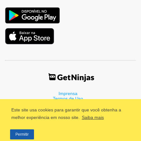
Imprensa
Termos de Uso
Política de Privacidade
Este site usa cookies para garantir que você obtenha a
melhor experiência em nosso site.
Saiba mais
©2011 - 2026, GetNinjas LTDA. CNPJ 55.744.877/0001-89 - Rua
Permitir
Dr. Fernandes Coelho, 85 - 3º andar - São Paulo/SP - Brasil