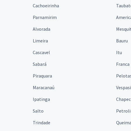
Cachoeirinha
Taubat
Parnamirim
Americ
Alvorada
Mesqui
Limeira
Bauru
Cascavel
Itu
Sabará
Franca
Piraquara
Pelota
Maracanaú
Vespas
Ipatinga
Chapec
Salto
Petrol
Trindade
Queim