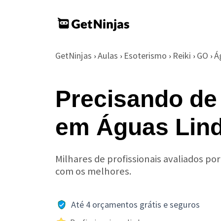
GetNinjas
Aulas
Esoterismo
Reiki
GO
Á
›
›
›
›
›
Precisando de 
em Águas Lind
Milhares de profissionais avaliados po
com os melhores.
Até 4 orçamentos grátis e seguros