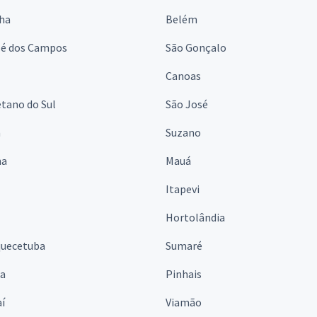
lha
Belém
sé dos Campos
São Gonçalo
Canoas
tano do Sul
São José
á
Suzano
na
Mauá
Itapevi
Hortolândia
quecetuba
Sumaré
na
Pinhais
í
Viamão