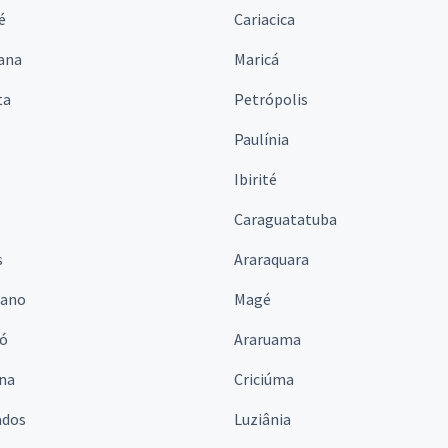
é
Cariacica
ana
Maricá
ta
Petrópolis
Paulínia
Ibirité
Caraguatatuba
s
Araraquara
iano
Magé
ó
Araruama
ina
Criciúma
ados
Luziânia