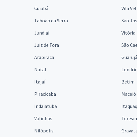
Cuiabá
Vila Ve
Taboão da Serra
São Jo
Jundiaí
Vitória
Juiz de Fora
São Cae
Arapiraca
Guaruj
Natal
Londri
Itajaí
Betim
Piracicaba
Maceió
Indaiatuba
Itaqua
Valinhos
Teresi
Nilópolis
Gravata