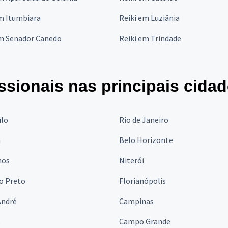
m Itumbiara
Reiki em Luziânia
em Senador Canedo
Reiki em Trindade
ssionais nas principais cida
ulo
Rio de Janeiro
a
Belo Horizonte
hos
Niterói
o Preto
Florianópolis
André
Campinas
s
Campo Grande