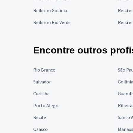
Reiki em Goiânia
Reiki e
Reiki em Rio Verde
Reiki 
Encontre outros profi
Rio Branco
São Pa
Salvador
Goiâni
Curitiba
Guarul
Porto Alegre
Ribeirã
Recife
Santo 
Osasco
Manau