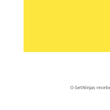
O GetNinjas receb