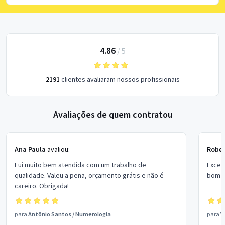
4.86
/
5
2191
clientes avaliaram nossos profissionais
Avaliações de quem contratou
Ana Paula
avaliou:
Rober
Fui muito bem atendida com um trabalho de
Excel
qualidade. Valeu a pena, orçamento grátis e não é
bom p
careiro. Obrigada!
para
Antônio Santos
/
Numerologia
para
V