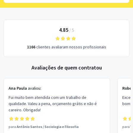
4.85
/
5
1166
clientes avaliaram nossos profissionais
Avaliações de quem contratou
Ana Paula
avaliou:
Rober
Fui muito bem atendida com um trabalho de
Excel
qualidade. Valeu a pena, orçamento grátis e não é
bom p
careiro. Obrigada!
para
Antônio Santos
/
Sociologia e Filosofia
para
V