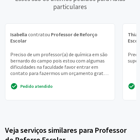
particulares
Isabella
contratou
Professor de Reforço
Thia
Escolar
Escol
Preciso de um professor(a) de química em são
Preci
bernardo do campo pois estou com algumas
super
dificuldades na faculdade favor entrar em
contato para fazermos um orçamento grata
natalia
Pedido atendido
Veja serviços similares para Professor
de Reforço Escolar