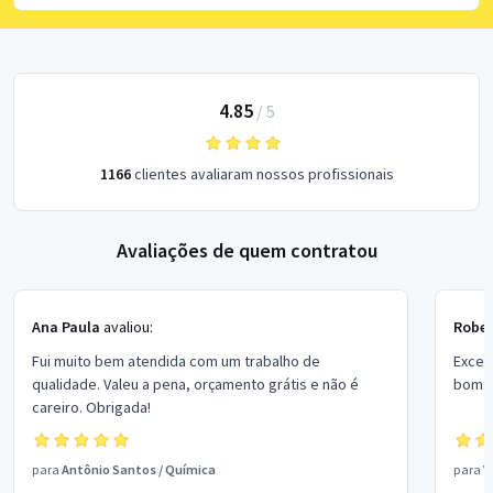
4.85
/
5
1166
clientes avaliaram nossos profissionais
Avaliações de quem contratou
Ana Paula
avaliou:
Rober
Fui muito bem atendida com um trabalho de
Excel
qualidade. Valeu a pena, orçamento grátis e não é
bom p
careiro. Obrigada!
para
Antônio Santos
/
Química
para
V