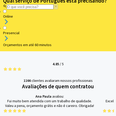
Qual serviço de Português está precisando?
Online
Presencial
Orçamentos em até 60 minutos
4.85
/
5
1166
clientes avaliaram nossos profissionais
Avaliações de quem contratou
Ana Paula
avaliou:
Fui muito bem atendida com um trabalho de qualidade.
Excele
Valeu a pena, orçamento grátis e não é careiro. Obrigada!