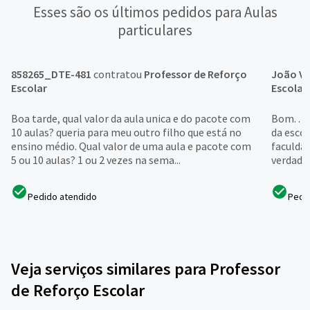
Esses são os últimos pedidos para Aulas
particulares
858265_DTE-481
contratou
Professor de Reforço
João Vi
Escolar
Escolar
Boa tarde, qual valor da aula unica e do pacote com
Bom. . .
10 aulas? queria para meu outro filho que está no
da esco
ensino médio. Qual valor de uma aula e pacote com
faculdad
5 ou 10 aulas? 1 ou 2 vezes na sema...
verdade 
Pedido atendido
Pedi
Veja serviços similares para Professor
de Reforço Escolar