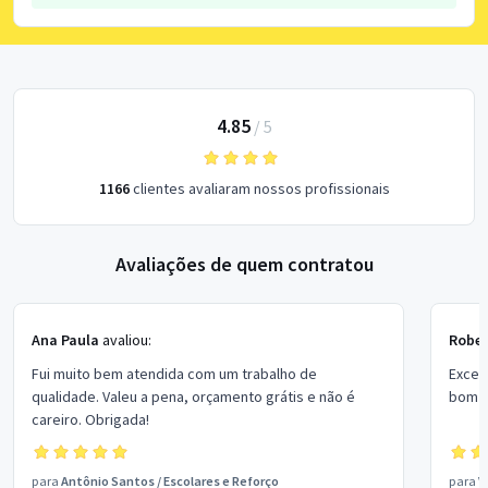
4.85
/
5
1166
clientes avaliaram nossos profissionais
Avaliações de quem contratou
Ana Paula
avaliou:
Rober
Fui muito bem atendida com um trabalho de
Excel
qualidade. Valeu a pena, orçamento grátis e não é
bom p
careiro. Obrigada!
para
Antônio Santos
/
Escolares e Reforço
para
V