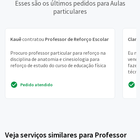
Esses são os últimos pedidos para Aulas
particulares
Kauê
contratou
Professor de Reforço Escolar
Clara
Procuro professor particular para reforço na
Eu mo
disciplina de anatomia e cinesiologia para
venda
reforço de estudo do curso de educação física
fazer
técni
dificu
Pedido atendido
Veja serviços similares para Professor