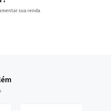
aumentar sua renda
elém
s