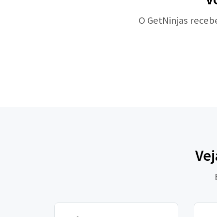
O GetNinjas receb
Vej