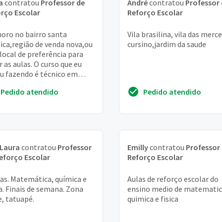
a
contratou
Professor de
André
contratou
Professor
rço Escolar
Reforço Escolar
oro no bairro santa
Vila brasilina, vila das merce
ca,região de venda nova,ou
cursino,jardim da saude
 local de preferência para
r as aulas. O curso que eu
u fazendo é técnico em
rônica,estou tendo muita
Pedido atendido
Pedido atendido
uldade na...
 Laura
contratou
Professor
Emilly
contratou
Professor
eforço Escolar
Reforço Escolar
as. Matemática, química e
Aulas de reforço escolar do
ca. Finais de semana. Zona
ensino medio de matematic
e, tatuapé.
quimica e fisica