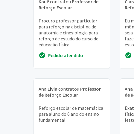
Kauê
contratou
Professor de
Clar
Reforço Escolar
Refo
Procuro professor particular
Eu m
para reforço na disciplina de
môni
anatomia e cinesiologia para
seja
reforço de estudo do curso de
faze
educação física
esto
elet
Pedido atendido
dific
Ana Lívia
contratou
Professor
Ana
de Reforço Escolar
de R
Reforço escolar de matemática
Exat
para aluno do 6 ano do ensino
físi
fundamental
lest