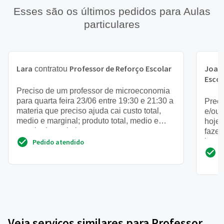
Esses são os últimos pedidos para Aulas
particulares
Lara
Professor de Reforço Escolar
Joan
contratou
Escol
Preciso de um professor de microeconomia
para quarta feira 23/06 entre 19:30 e 21:30 a
Preci
materia que preciso ajuda cai custo total,
e/ou 
medio e marginal; produto total, medio e
hoje 
marginal; maximi...
faze
hora!
Pedido atendido
Veja serviços similares para Professor