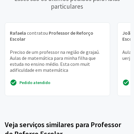
particulares
Rafaela
contratou
Professor de Reforço
João
Escolar
Escol
Preciso de um professor na região de grajaú.
Aulas
Aulas de matemática para minha filha que
uerj 
estuda no ensino médio. Esta com muit
adificuldade em matemática
Pedido atendido
Veja serviços similares para Professor
de Reforço Escolar