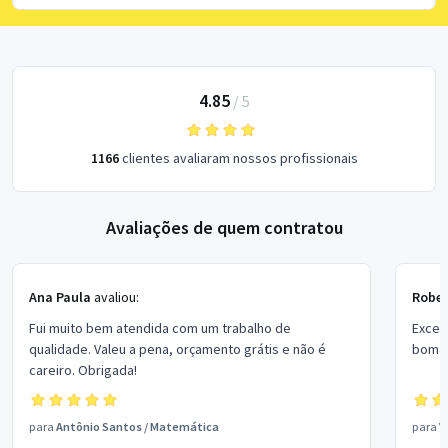
4.85
/
5
1166
clientes avaliaram nossos profissionais
Avaliações de quem contratou
Ana Paula
avaliou:
Rober
Fui muito bem atendida com um trabalho de
Excel
qualidade. Valeu a pena, orçamento grátis e não é
bom p
careiro. Obrigada!
para
Antônio Santos
/
Matemática
para
V