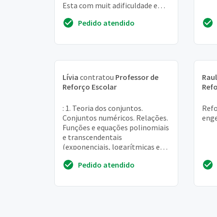
Esta com muit adificuldade em
matemática
Pedido atendido
Lívia
contratou
Professor de
Raul
Reforço Escolar
Refo
: 1. Teoria dos conjuntos.
Refo
Conjuntos numéricos. Relações.
eng
Funções e equações polinomiais
e transcendentais
(exponenciais, logarítmicas e
trigonométricas). 2. Análise
Pedido atendido
combinatória, progres...