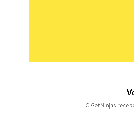
V
O GetNinjas receb