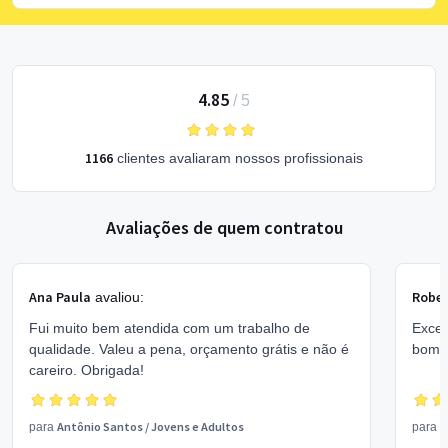
4.85
/
5
1166
clientes avaliaram nossos profissionais
Avaliações de quem contratou
Ana Paula
Rober
avaliou:
Fui muito bem atendida com um trabalho de
Excel
qualidade. Valeu a pena, orçamento grátis e não é
bom 
careiro. Obrigada!
Antônio Santos
/
Jovens e Adultos
V
para
para