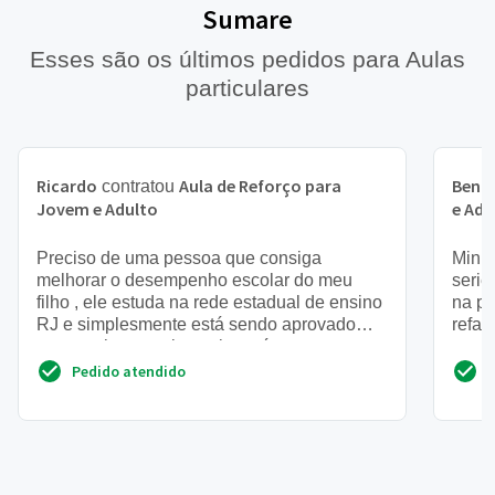
Sumare
Esses são os últimos pedidos para Aulas
particulares
Ricardo
Aula de Reforço para
Bent
contratou
Jovem e Adulto
e Adu
Preciso de uma pessoa que consiga
Minha
melhorar o desempenho escolar do meu
serie
filho , ele estuda na rede estadual de ensino
na pr
RJ e simplesmente está sendo aprovado
refaz
sem nenhum ensino , ele está cur...
q nao
Pedido atendido