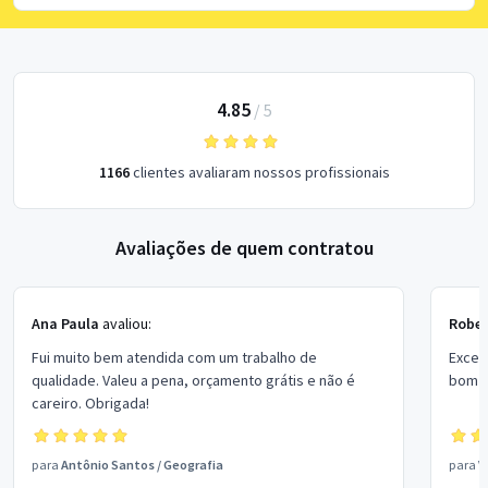
4.85
/
5
1166
clientes avaliaram nossos profissionais
Avaliações de quem contratou
Ana Paula
avaliou:
Rober
Fui muito bem atendida com um trabalho de
Excel
qualidade. Valeu a pena, orçamento grátis e não é
bom p
careiro. Obrigada!
para
Antônio Santos
/
Geografia
para
V