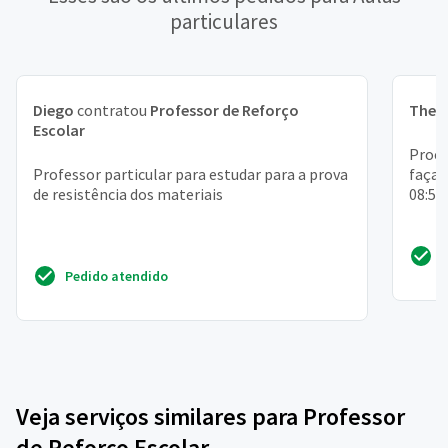
particulares
Diego
contratou
Professor de Reforço
Theo
Escolar
Procu
Professor particular para estudar para a prova
faça 
de resistência dos materiais
08:50
Pedido atendido
Veja serviços similares para Professor
de Reforço Escolar