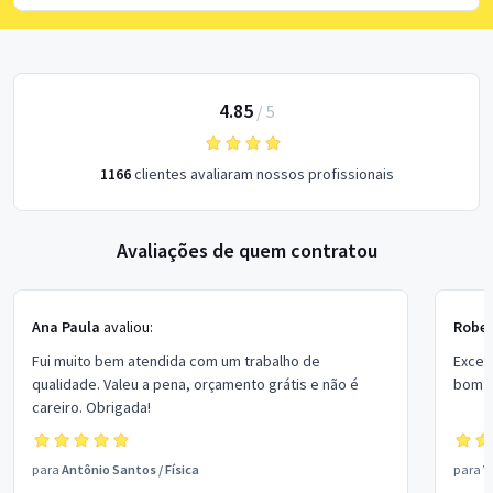
4.85
/
5
1166
clientes avaliaram nossos profissionais
Avaliações de quem contratou
Ana Paula
avaliou:
Rober
Fui muito bem atendida com um trabalho de
Excel
qualidade. Valeu a pena, orçamento grátis e não é
bom p
careiro. Obrigada!
para
Antônio Santos
/
Física
para
V