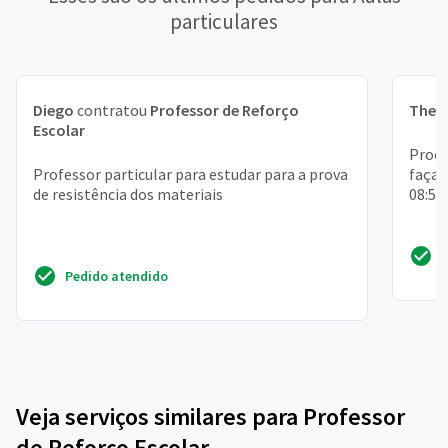
particulares
Diego
contratou
Professor de Reforço
Theo
Escolar
Procu
Professor particular para estudar para a prova
faça 
de resistência dos materiais
08:50
Pedido atendido
Veja serviços similares para Professor
de Reforço Escolar