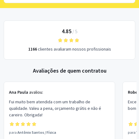
4.85
/
5
1166
clientes avaliaram nossos profissionais
Avaliações de quem contratou
Ana Paula
avaliou:
Rober
Fui muito bem atendida com um trabalho de
Excel
qualidade. Valeu a pena, orçamento grátis e não é
bom p
careiro. Obrigada!
para
Antônio Santos
/
Física
para
V