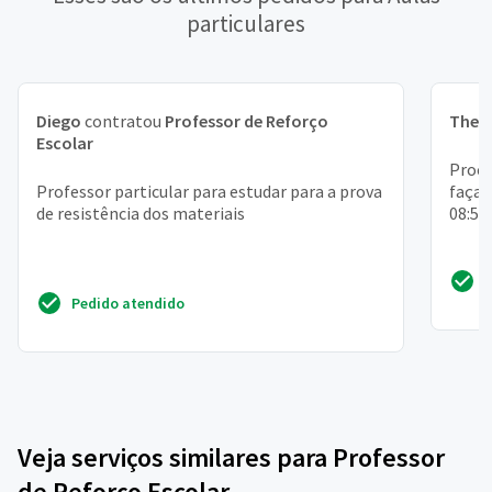
particulares
Diego
contratou
Professor de Reforço
Theo
Escolar
Procu
Professor particular para estudar para a prova
faça 
de resistência dos materiais
08:50
Pedido atendido
Veja serviços similares para Professor
de Reforço Escolar