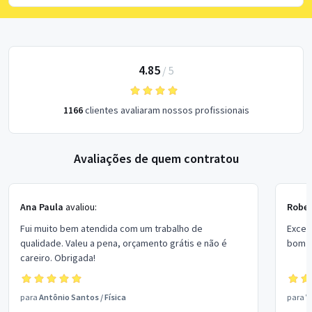
4.85
/
5
1166
clientes avaliaram nossos profissionais
Avaliações de quem contratou
Ana Paula
avaliou:
Rober
Fui muito bem atendida com um trabalho de
Excel
qualidade. Valeu a pena, orçamento grátis e não é
bom p
careiro. Obrigada!
para
Antônio Santos
/
Física
para
V