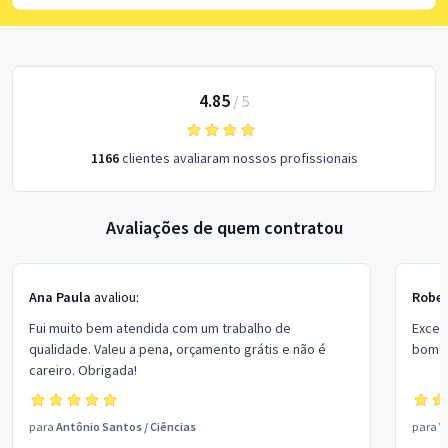
4.85
/
5
1166
clientes avaliaram nossos profissionais
Avaliações de quem contratou
Ana Paula
avaliou:
Rober
Fui muito bem atendida com um trabalho de
Excel
qualidade. Valeu a pena, orçamento grátis e não é
bom p
careiro. Obrigada!
para
Antônio Santos
/
Ciências
para
V