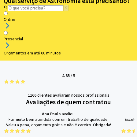
Qual serviço de Astronomia está precisando?
Online
Presencial
Orçamentos em até 60 minutos
4.85
/
5
1166
clientes avaliaram nossos profissionais
Avaliações de quem contratou
Ana Paula
avaliou:
Fui muito bem atendida com um trabalho de qualidade.
Excele
Valeu a pena, orçamento grátis e não é careiro. Obrigada!