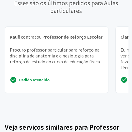
Esses são os últimos pedidos para Aulas
particulares
Kauê
contratou
Professor de Reforço Escolar
Clara
Procuro professor particular para reforço na
Eu mo
disciplina de anatomia e cinesiologia para
venda
reforço de estudo do curso de educação física
fazer
técni
dificu
Pedido atendido
Veja serviços similares para Professor