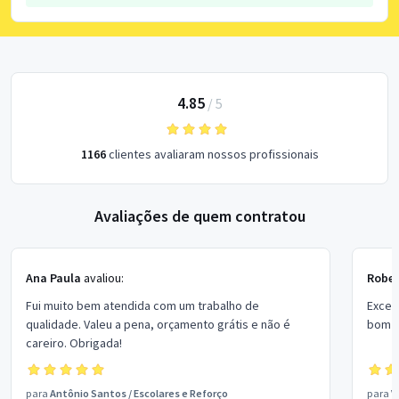
4.85
/
5
1166
clientes avaliaram nossos profissionais
Avaliações de quem contratou
Ana Paula
avaliou:
Rober
Fui muito bem atendida com um trabalho de
Excel
qualidade. Valeu a pena, orçamento grátis e não é
bom p
careiro. Obrigada!
para
Antônio Santos
/
Escolares e Reforço
para
V