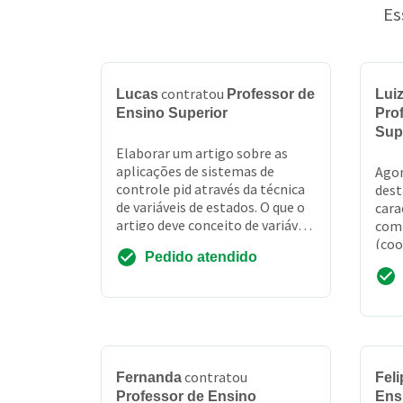
Es
contratou
Lucas
Professor de
Lui
Ensino Superior
Pro
Sup
Elaborar um artigo sobre as
aplicações de sistemas de
Agor
controle pid através da técnica
dest
de variáveis de estados. O que o
cara
artigo deve conceito de variável
com
de estado. Critério da
(coo
Pedido atendido
controlabili...
nos 
[ mas
contratou
Fernanda
Feli
Professor de Ensino
Ens