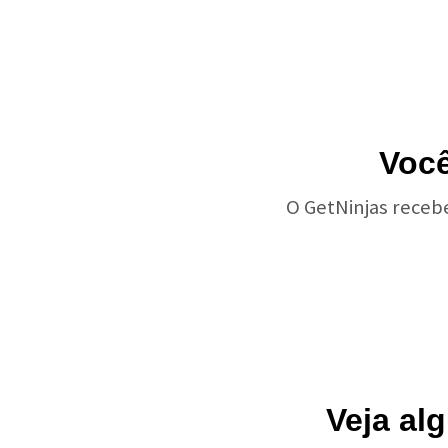
Você
O GetNinjas receb
Veja al