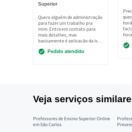
Superior
Prec
ques
Quero alguém de administração
horá
para fazer um trabalho pra
fact
mim. Entra em contato para
hora
mais detalhes, mas
conh
basicamente é aplicação da iso
possu
9001 em um escritório de
Pedido atendido
advocacia
Veja serviços similar
Professores de Ensino Superior Online
Profess
em São Carlos
Presenc