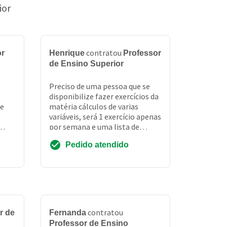
ior
contratou
or
Henrique
Professor
de Ensino Superior
Preciso de uma pessoa que se
disponibilize fazer exercícios da
de
matéria cálculos de varias
variáveis, será 1 exercício apenas
por semana e uma lista de
exercícios para dia 2 de outubro
Pedido atendido
.
contratou
r de
Fernanda
Professor de Ensino