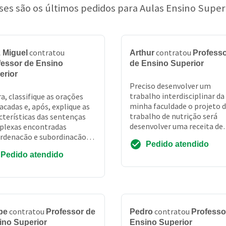
ses são os últimos pedidos para Aulas Ensino Super
contratou
contratou
z Miguel
Arthur
Profess
fessor de Ensino
de Ensino Superior
erior
Preciso desenvolver um
trabalho interdisciplinar da
a, classifique as orações
minha faculdade o projeto 
acadas e, após, explique as
trabalho de nutrição será
cterísticas das sentenças
desenvolver uma receita de
plexas encontradas
lanche simples e nutritivo a
rdenação e subordinação)
Pedido atendido
professora deu como exem..
períodos abaixo. [eu tentei,]
Pedido atendido
 a ed...
contratou
contratou
pe
Professor de
Pedro
Professo
ino Superior
Ensino Superior