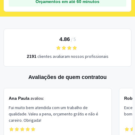
Orçamentos em até 60 minutos
4.86
/
5
clientes avaliaram nossos profissionais
2191
Avaliações de quem contratou
avaliou:
Ana Paula
Rober
Fui muito bem atendida com um trabalho de
Excel
qualidade. Valeu a pena, orçamento grátis e não é
bom p
careiro. Obrigada!