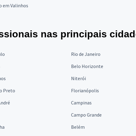
o em Valinhos
ssionais nas principais cida
ulo
Rio de Janeiro
a
Belo Horizonte
hos
Niterói
o Preto
Florianópolis
André
Campinas
s
Campo Grande
lha
Belém