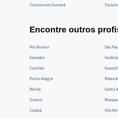
Turismo em Sumaré
Turism
Encontre outros profi
Rio Branco
São Pa
Salvador
Goiâni
Curitiba
Guarul
Porto Alegre
Ribeirã
Recife
Santo 
Osasco
Manau
Cuiabá
Vila Ve