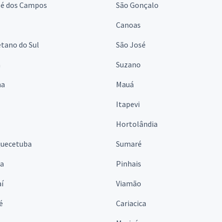
sé dos Campos
São Gonçalo
Canoas
tano do Sul
São José
á
Suzano
na
Mauá
Itapevi
Hortolândia
quecetuba
Sumaré
na
Pinhais
í
Viamão
é
Cariacica