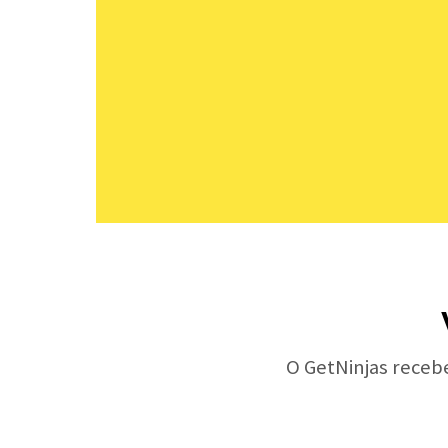
O GetNinjas receb