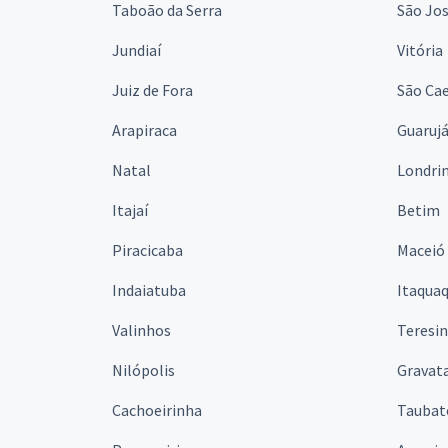
Taboão da Serra
São Jo
Jundiaí
Vitória
Juiz de Fora
São Cae
Arapiraca
Guaruj
Natal
Londri
Itajaí
Betim
Piracicaba
Maceió
Indaiatuba
Itaqua
Valinhos
Teresi
Nilópolis
Gravata
Cachoeirinha
Taubat