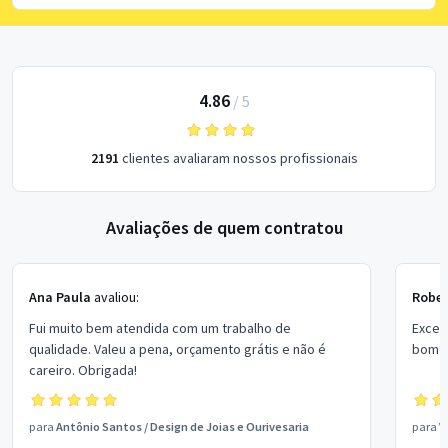
4.86
/
5
2191
clientes avaliaram nossos profissionais
Avaliações de quem contratou
Ana Paula
avaliou:
Rober
Fui muito bem atendida com um trabalho de
Excel
qualidade. Valeu a pena, orçamento grátis e não é
bom p
careiro. Obrigada!
para
Antônio Santos
/
Design de Joias e Ourivesaria
para
V