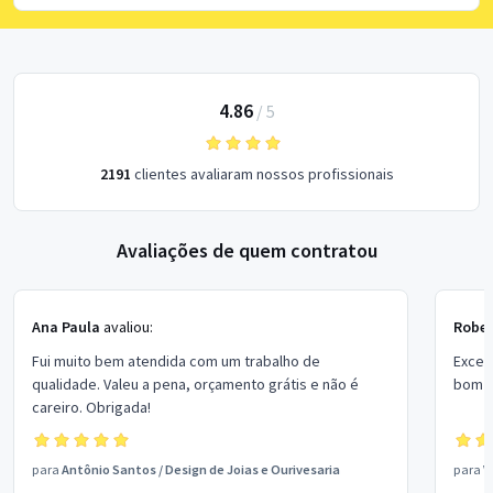
4.86
/
5
2191
clientes avaliaram nossos profissionais
Avaliações de quem contratou
Ana Paula
avaliou:
Rober
Fui muito bem atendida com um trabalho de
Excel
qualidade. Valeu a pena, orçamento grátis e não é
bom p
careiro. Obrigada!
para
Antônio Santos
/
Design de Joias e Ourivesaria
para
V