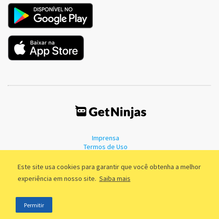
Imprensa
Termos de Uso
Política de Privacidade
Este site usa cookies para garantir que você obtenha a melhor
experiência em nosso site.
Saiba mais
©2011 - 2026, GetNinjas LTDA. CNPJ 55.744.877/0001-89 - Rua Dr.
Permitir
Fernandes Coelho, 85 - 3º andar - São Paulo/SP - Brasil