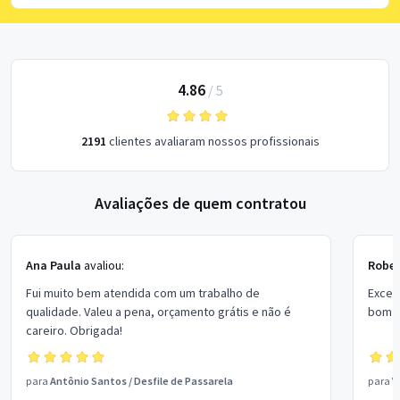
4.86
/
5
2191
clientes avaliaram nossos profissionais
Avaliações de quem contratou
Ana Paula
avaliou:
Rober
Fui muito bem atendida com um trabalho de
Excel
qualidade. Valeu a pena, orçamento grátis e não é
bom p
careiro. Obrigada!
para
Antônio Santos
/
Desfile de Passarela
para
V