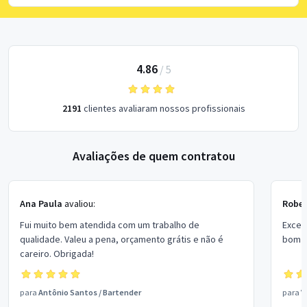
4.86
/
5
2191
clientes avaliaram nossos profissionais
Avaliações de quem contratou
Ana Paula
avaliou:
Rober
Fui muito bem atendida com um trabalho de
Excel
qualidade. Valeu a pena, orçamento grátis e não é
bom p
careiro. Obrigada!
para
Antônio Santos
/
Bartender
para
V