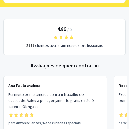
4.86
/
5
2191
clientes avaliaram nossos profissionais
Avaliações de quem contratou
Ana Paula
avaliou:
Rober
Fui muito bem atendida com um trabalho de
Excel
qualidade. Valeu a pena, orçamento grátis e não é
bom p
careiro. Obrigada!
para
Antônio Santos
/
Necessidades Especiais
para
V