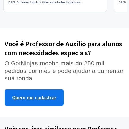
Antônio Santos
/
Necessidades Especiais
V
para
para
Você é Professor de Auxílio para alunos
com necessidades especiais?
O GetNinjas recebe mais de 250 mil
pedidos por mês e pode ajudar a aumentar
sua renda
Quero me cadastrar
Veja serviços similares para Professor