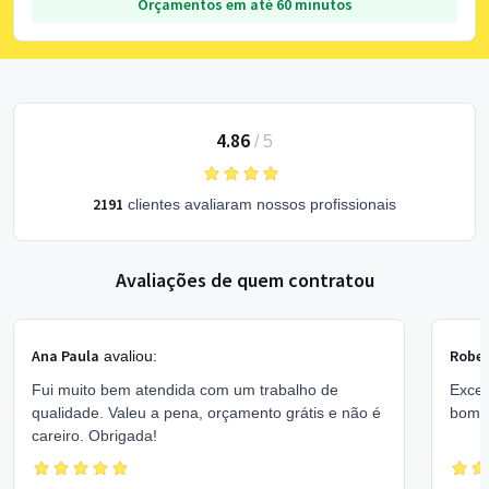
Orçamentos em até 60 minutos
4.86
/
5
2191
clientes avaliaram nossos profissionais
Avaliações de quem contratou
Ana Paula
Rober
avaliou:
Fui muito bem atendida com um trabalho de
Excel
qualidade. Valeu a pena, orçamento grátis e não é
bom 
careiro. Obrigada!