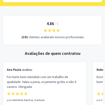
4.86
/
5
2191
clientes avaliaram nossos profissionais
Avaliações de quem contratou
Ana Paula
avaliou:
Rober
Fui muito bem atendida com um trabalho de
Excel
qualidade. Valeu a pena, orçamento grátis e não é
bom p
careiro. Obrigada!
para
Antônio Santos
/
Leitura
para
V