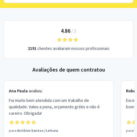
4.86
/
5
2191
clientes avaliaram nossos profissionais
Avaliações de quem contratou
Ana Paula
avaliou:
Rober
Fui muito bem atendida com um trabalho de
Excel
qualidade. Valeu a pena, orçamento grátis e não é
bom p
careiro. Obrigada!
para
Antônio Santos
/
Leitura
para
V