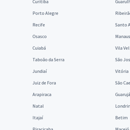
Curitiba
Guarul
Porto Alegre
Ribeirã
Recife
Santo 
Osasco
Manau
Cuiabá
Vila Ve
Taboão da Serra
São Jo
Jundiaí
Vitória
Juiz de Fora
São Cae
Arapiraca
Guaruj
Natal
Londri
Itajaí
Betim
Piracicaba
Maceió