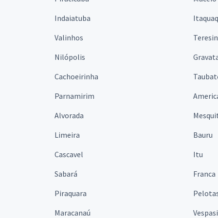
Indaiatuba
Itaqua
Valinhos
Teresi
Nilópolis
Gravata
Cachoeirinha
Taubat
Parnamirim
Americ
Alvorada
Mesqui
Limeira
Bauru
Cascavel
Itu
Sabará
Franca
Piraquara
Pelota
Maracanaú
Vespas