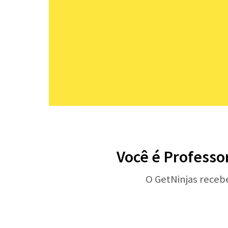
Você é Professor
O GetNinjas receb