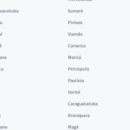
quecetuba
Sumaré
na
Pinhais
í
Viamão
é
Cariacica
ana
Maricá
ta
Petrópolis
Paulínia
Ibirité
Caraguatatuba
s
Araraquara
iano
Magé