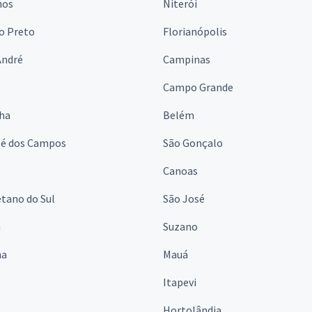
hos
Niterói
o Preto
Florianópolis
André
Campinas
s
Campo Grande
lha
Belém
sé dos Campos
São Gonçalo
Canoas
tano do Sul
São José
á
Suzano
na
Mauá
Itapevi
Hortolândia