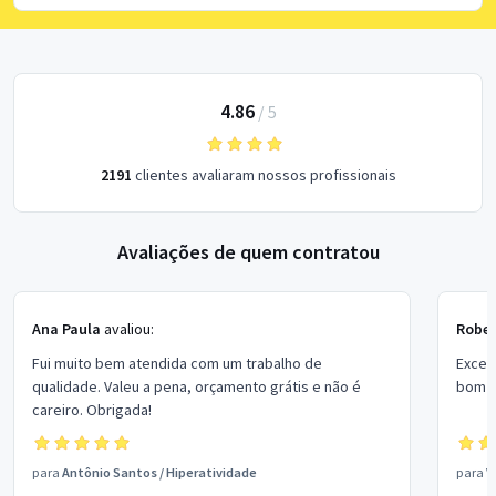
4.86
/
5
2191
clientes avaliaram nossos profissionais
Avaliações de quem contratou
Ana Paula
avaliou:
Rober
Fui muito bem atendida com um trabalho de
Excel
qualidade. Valeu a pena, orçamento grátis e não é
bom p
careiro. Obrigada!
para
Antônio Santos
/
Hiperatividade
para
V