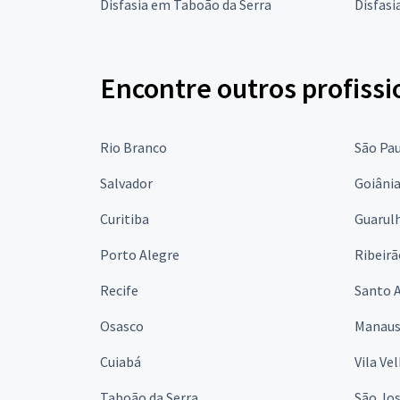
Disfasia em Taboão da Serra
Disfasi
Encontre outros profissi
Rio Branco
São Pa
Salvador
Goiâni
Curitiba
Guarul
Porto Alegre
Ribeirã
Recife
Santo 
Osasco
Manau
Cuiabá
Vila Ve
Taboão da Serra
São Jo