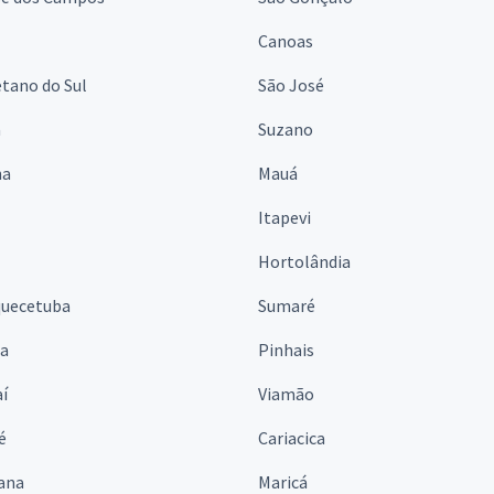
Canoas
tano do Sul
São José
á
Suzano
na
Mauá
Itapevi
Hortolândia
quecetuba
Sumaré
na
Pinhais
í
Viamão
é
Cariacica
ana
Maricá