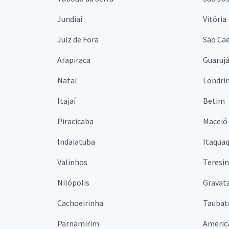
Jundiaí
Vitória
Juiz de Fora
São Cae
Arapiraca
Guaruj
Natal
Londri
Itajaí
Betim
Piracicaba
Maceió
Indaiatuba
Itaqua
Valinhos
Teresi
Nilópolis
Gravata
Cachoeirinha
Taubat
Parnamirim
Americ