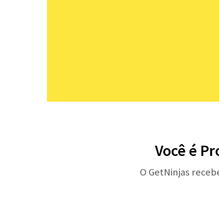
Você é Pr
O GetNinjas receb