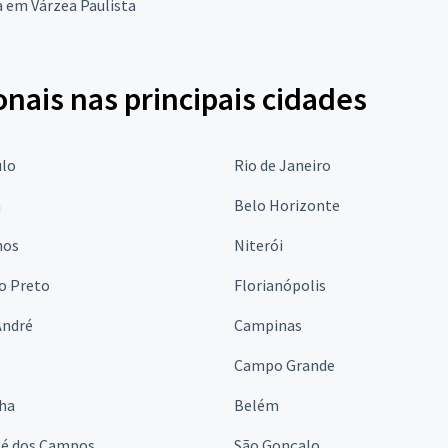
a em Várzea Paulista
onais nas principais cidades
ulo
Rio de Janeiro
a
Belo Horizonte
hos
Niterói
o Preto
Florianópolis
André
Campinas
s
Campo Grande
lha
Belém
sé dos Campos
São Gonçalo