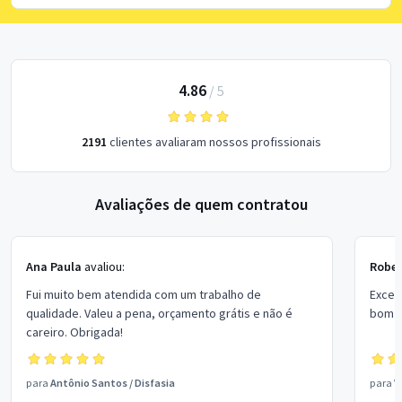
4.86
/
5
2191
clientes avaliaram nossos profissionais
Avaliações de quem contratou
Ana Paula
avaliou:
Rober
Fui muito bem atendida com um trabalho de
Excel
qualidade. Valeu a pena, orçamento grátis e não é
bom p
careiro. Obrigada!
para
Antônio Santos
/
Disfasia
para
V