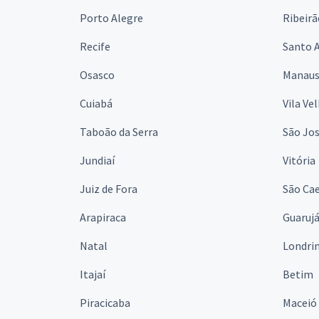
Porto Alegre
Ribeirã
Recife
Santo 
Osasco
Manau
Cuiabá
Vila Ve
Taboão da Serra
São Jo
Jundiaí
Vitória
Juiz de Fora
São Cae
Arapiraca
Guaruj
Natal
Londri
Itajaí
Betim
Piracicaba
Maceió