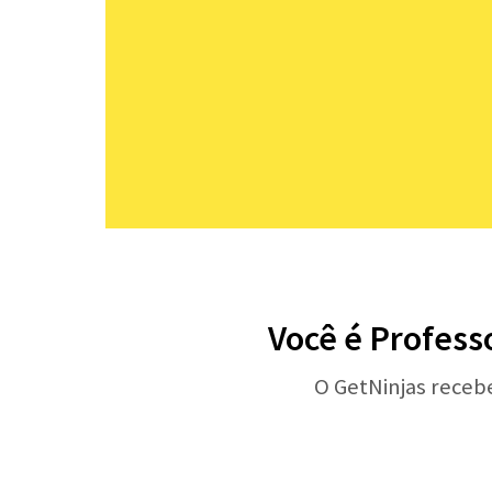
Você é Professo
O GetNinjas receb