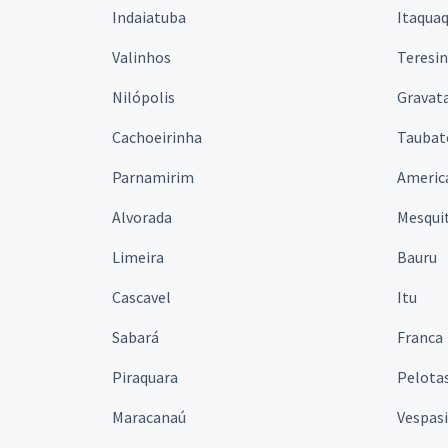
Indaiatuba
Itaqua
Valinhos
Teresi
Nilópolis
Gravata
Cachoeirinha
Taubat
Parnamirim
Americ
Alvorada
Mesqui
Limeira
Bauru
Cascavel
Itu
Sabará
Franca
Piraquara
Pelota
Maracanaú
Vespas