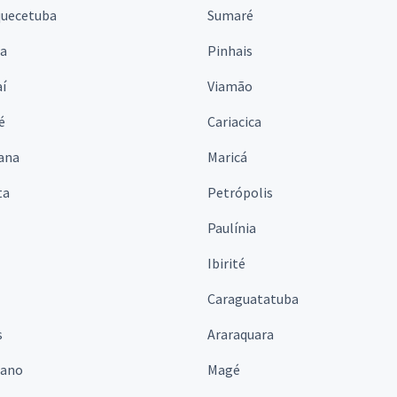
quecetuba
Sumaré
na
Pinhais
í
Viamão
é
Cariacica
ana
Maricá
ta
Petrópolis
Paulínia
Ibirité
Caraguatatuba
s
Araraquara
iano
Magé