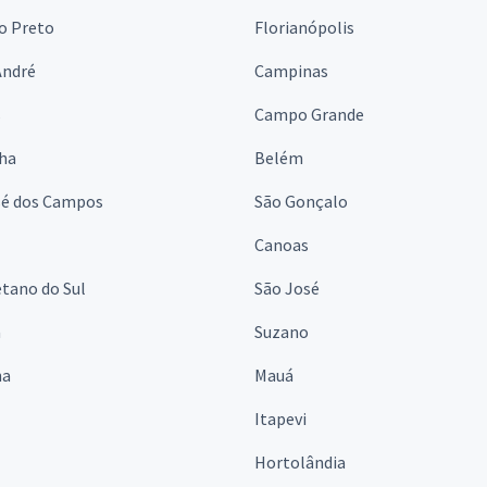
o Preto
Florianópolis
André
Campinas
s
Campo Grande
lha
Belém
sé dos Campos
São Gonçalo
Canoas
tano do Sul
São José
á
Suzano
na
Mauá
Itapevi
Hortolândia