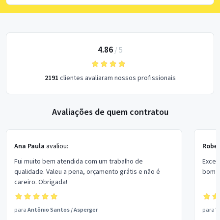
4.86
/
5
2191
clientes avaliaram nossos profissionais
Avaliações de quem contratou
Ana Paula
avaliou:
Rober
Fui muito bem atendida com um trabalho de
Excel
qualidade. Valeu a pena, orçamento grátis e não é
bom p
careiro. Obrigada!
para
Antônio Santos
/
Asperger
para
V