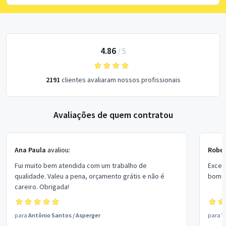
4.86
/
5
2191
clientes avaliaram nossos profissionais
Avaliações de quem contratou
Ana Paula
avaliou:
Rober
Fui muito bem atendida com um trabalho de
Excel
qualidade. Valeu a pena, orçamento grátis e não é
bom p
careiro. Obrigada!
para
Antônio Santos
/
Asperger
para
V