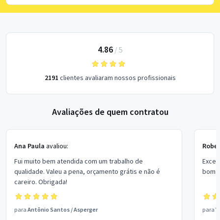
4.86
/
5
2191
clientes avaliaram nossos profissionais
Avaliações de quem contratou
Ana Paula
avaliou:
Rober
Fui muito bem atendida com um trabalho de
Excel
qualidade. Valeu a pena, orçamento grátis e não é
bom p
careiro. Obrigada!
para
Antônio Santos
/
Asperger
para
V