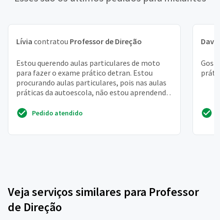
Lívia
contratou
Professor de Direção
Davi 
Estou querendo aulas particulares de moto
Gosta
para fazer o exame prático detran. Estou
práti
procurando aulas particulares, pois nas aulas
práticas da autoescola, não estou aprendendo
quase nada. E...
Pedido atendido
Veja serviços similares para Professor
de Direção