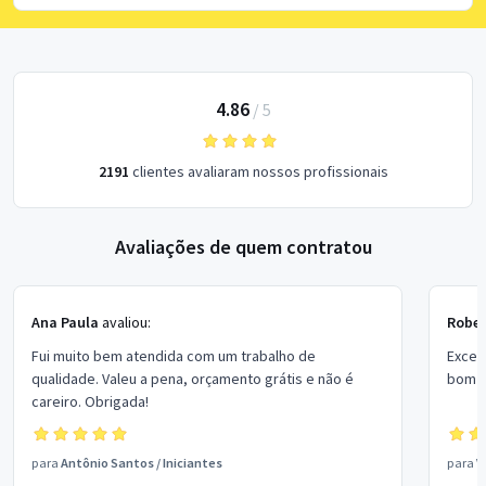
4.86
/
5
2191
clientes avaliaram nossos profissionais
Avaliações de quem contratou
Ana Paula
avaliou:
Rober
Fui muito bem atendida com um trabalho de
Excel
qualidade. Valeu a pena, orçamento grátis e não é
bom p
careiro. Obrigada!
para
Antônio Santos
/
Iniciantes
para
V