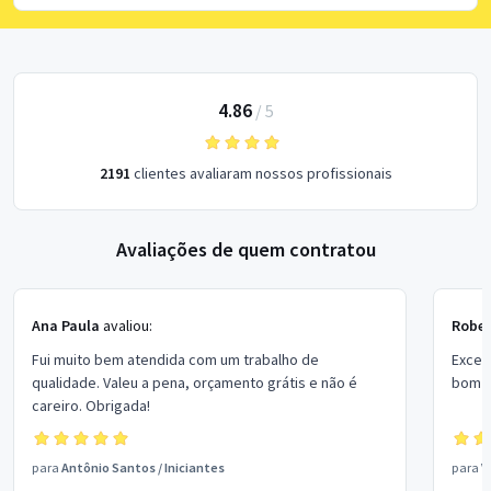
4.86
/
5
2191
clientes avaliaram nossos profissionais
Avaliações de quem contratou
Ana Paula
avaliou:
Rober
Fui muito bem atendida com um trabalho de
Excel
qualidade. Valeu a pena, orçamento grátis e não é
bom p
careiro. Obrigada!
para
Antônio Santos
/
Iniciantes
para
V