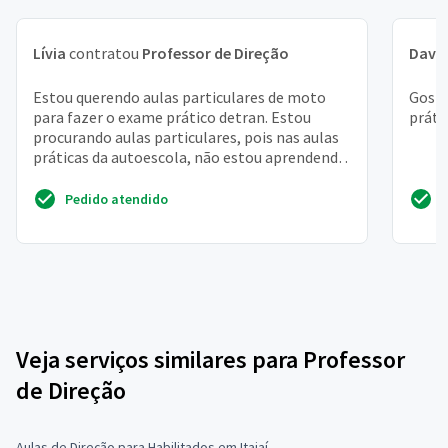
Lívia
contratou
Professor de Direção
Davi 
Estou querendo aulas particulares de moto
Gosta
para fazer o exame prático detran. Estou
práti
procurando aulas particulares, pois nas aulas
práticas da autoescola, não estou aprendendo
quase nada. E...
Pedido atendido
Veja serviços similares para Professor
de Direção
Aulas de Direção para Habilitados em Itajaí