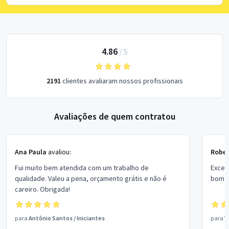
4.86
/
5
2191
clientes avaliaram nossos profissionais
Avaliações de quem contratou
Ana Paula
avaliou:
Rober
Fui muito bem atendida com um trabalho de
Excel
qualidade. Valeu a pena, orçamento grátis e não é
bom p
careiro. Obrigada!
para
Antônio Santos
/
Iniciantes
para
V