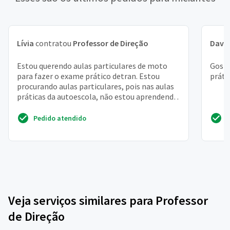
Lívia
contratou
Professor de Direção
Davi 
Estou querendo aulas particulares de moto
Gosta
para fazer o exame prático detran. Estou
práti
procurando aulas particulares, pois nas aulas
práticas da autoescola, não estou aprendendo
quase nada. E...
Pedido atendido
Veja serviços similares para Professor
de Direção