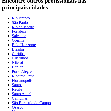
Encontre outros profissionais nas
principais cidades
Rio Branco
São Paulo
Rio de Janeiro
Fortaleza
Salvador
Goiânia
Belo Horizonte
Brasília
Curitiba
Guarulhos
Niterói
Barueri
Porto Alegre
Ribeirão Preto
Florianópolis
Santos
Recife
Santo André
Campinas
São Bernardo do Campo
Osasco