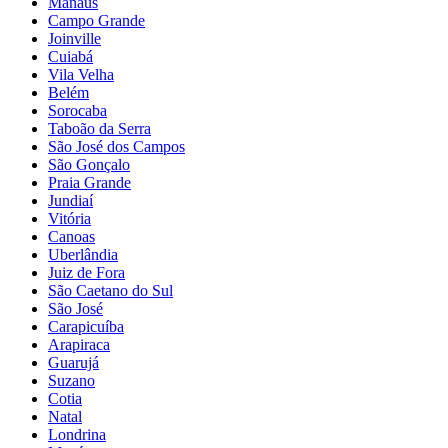
Manaus
Campo Grande
Joinville
Cuiabá
Vila Velha
Belém
Sorocaba
Taboão da Serra
São José dos Campos
São Gonçalo
Praia Grande
Jundiaí
Vitória
Canoas
Uberlândia
Juiz de Fora
São Caetano do Sul
São José
Carapicuíba
Arapiraca
Guarujá
Suzano
Cotia
Natal
Londrina