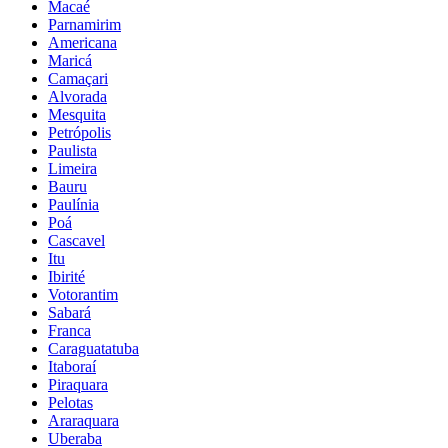
Macaé
Parnamirim
Americana
Maricá
Camaçari
Alvorada
Mesquita
Petrópolis
Paulista
Limeira
Bauru
Paulínia
Poá
Cascavel
Itu
Ibirité
Votorantim
Sabará
Franca
Caraguatatuba
Itaboraí
Piraquara
Pelotas
Araraquara
Uberaba