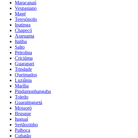
Maracanaú
Vespasiano
Magé
Teresópolis
Ipatinga
Chapecó
Araruama
Itatiba
Salto
Petrolina
Criciúma
Guarapari
Trindade
Queimados
Luziânia
Marília
Pindamonhangaba
Toledo
Guaratinguetá
Mossoró
Brusque
Itaguaí
Sertãozinho
Palhoça
Cubatão