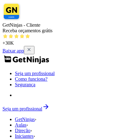
GetNinjas - Cliente
Receba orçamentos grátis
+30K
Baixar app
Seja um profissional
Como funciona?
Segurança
Seja um profissional
GetNinjas
›
Aulas
›
Direção
›
Iniciantes
›