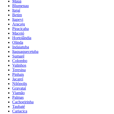
Mauá
Blumenau
Itajaí
Betim
Itapevi
Aracaju
Piracicaba
Maceió
Hortolândia
Olinda
Indaiatuba
Itaquaquecetuba
Sumaré
Colombo
Valinhos
Teresina
Pinhais
Jacareí
Nilópolis
Gravataí
Viamão
Palmas
Cachoeirinha
Taubaté
Cariacica