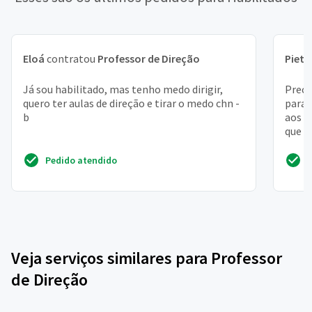
Eloá
contratou
Professor de Direção
Pietr
Já sou habilitado, mas tenho medo dirigir,
Preci
quero ter aulas de direção e tirar o medo chn -
para 
b
aos s
que s
Pedido atendido
Veja serviços similares para Professor
de Direção