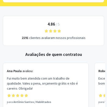
4.86
/
5
2191
clientes avaliaram nossos profissionais
Avaliações de quem contratou
Ana Paula
avaliou:
Rober
Fui muito bem atendida com um trabalho de
Excel
qualidade. Valeu a pena, orçamento grátis e não é
bom p
careiro. Obrigada!
para
Antônio Santos
/
Habilitados
para
V