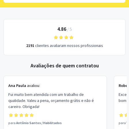
4.86
/
5
2191
clientes avaliaram nossos profissionais
Avaliações de quem contratou
Ana Paula
avaliou:
Rober
Fui muito bem atendida com um trabalho de
Excel
qualidade. Valeu a pena, orçamento grátis e não é
bom p
careiro. Obrigada!
para
Antônio Santos
/
Habilitados
para
V