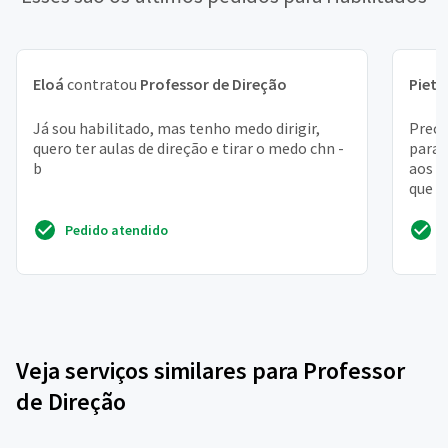
Eloá
contratou
Professor de Direção
Pietr
Já sou habilitado, mas tenho medo dirigir,
Preci
quero ter aulas de direção e tirar o medo chn -
para 
b
aos s
que s
Pedido atendido
Veja serviços similares para Professor
de Direção