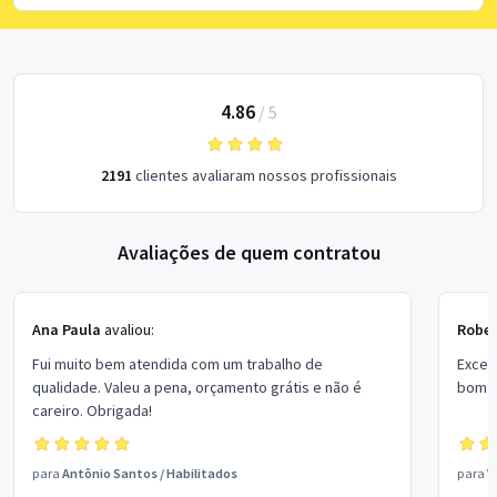
4.86
/
5
2191
clientes avaliaram nossos profissionais
Avaliações de quem contratou
Ana Paula
avaliou:
Rober
Fui muito bem atendida com um trabalho de
Excel
qualidade. Valeu a pena, orçamento grátis e não é
bom p
careiro. Obrigada!
para
Antônio Santos
/
Habilitados
para
V