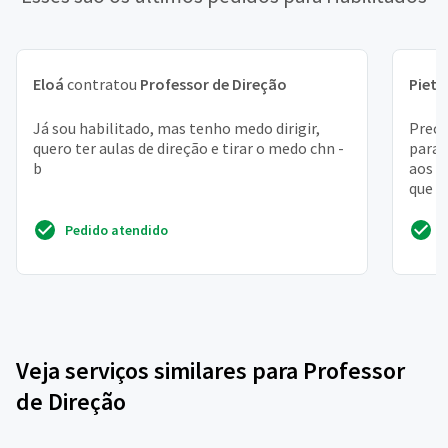
Eloá
contratou
Professor de Direção
Pietr
Já sou habilitado, mas tenho medo dirigir,
Preci
quero ter aulas de direção e tirar o medo chn -
para 
b
aos s
que s
Pedido atendido
Veja serviços similares para Professor
de Direção