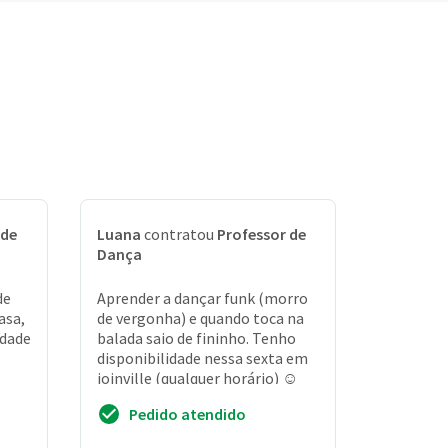
 de
Luana
contratou
Professor de
Dança
de
Aprender a dançar funk (morro
asa,
de vergonha) e quando toca na
idade
balada saio de fininho. Tenho
disponibilidade nessa sexta em
joinville (qualquer horário) ☺️
Pedido atendido