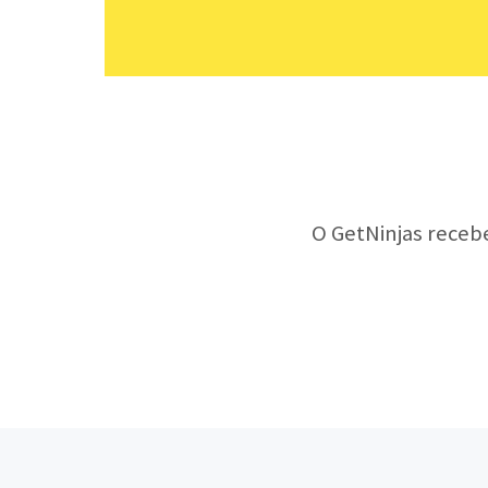
O GetNinjas receb