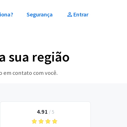
iona?
Segurança
Entrar
a sua região
ão em contato com você.
4.91
/
5