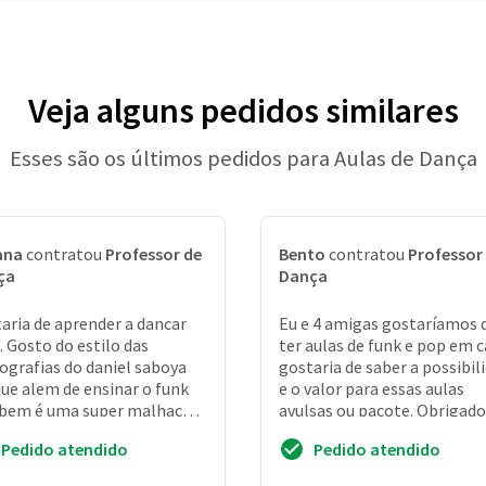
Veja alguns pedidos similares
Esses são os últimos pedidos para Aulas de Dança
ana
contratou
Professor de
Bento
contratou
Professor
ça
Dança
aria de aprender a dancar
Eu e 4 amigas gostaríamos 
. Gosto do estilo das
ter aulas de funk e pop em c
ografias do daniel saboya
gostaria de saber a possibil
ue alem de ensinar o funk
e o valor para essas aulas
bem é uma super malhacao.
avulsas ou pacote. Obrigado
m nao tenho espaco fisico
Pedido atendido
Pedido atendido
as aula...