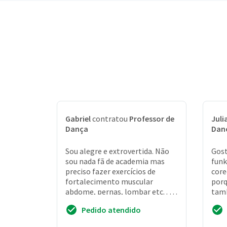
Gabriel
contratou
Professor de
Juli
Dança
Dan
Sou alegre e extrovertida. Não
Gost
sou nada fã de academia mas
funk
preciso fazer exercícios de
core
fortalecimento muscular
porq
abdome, pernas, lombar etc. . . . .
tam
Adoro dançar. Amo funk, e sei
Pore
Pedido atendido
dançar. Ma...
para 