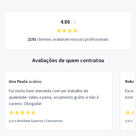
4.86
/
5
2191
clientes avaliaram nossos profissionais
Avaliações de quem contratou
Ana Paula
avaliou:
Rober
Fui muito bem atendida com um trabalho de
Excel
qualidade. Valeu a pena, orçamento grátis e não é
bom p
careiro. Obrigada!
para
Antônio Santos
/
Concursos
para
V