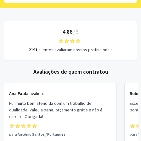
4.86
/
5
2191
clientes avaliaram nossos profissionais
Avaliações de quem contratou
Ana Paula
avaliou:
Rober
Fui muito bem atendida com um trabalho de
Excel
qualidade. Valeu a pena, orçamento grátis e não é
bom p
careiro. Obrigada!
para
Antônio Santos
/
Português
para
V