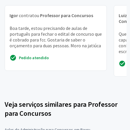
Igor
contratou
Professor para Concursos
Luiz 
Conc
Boa tarde, estou precisando de aulas de
português para fechar o edital de concurso que
Quest
é cobrado para fcc. Gostaria de saber o
capac
orçamento para duas pessoas. Moro na jatiúca
conhe
escri
oficia
Pedido atendido
Veja serviços similares para Professor
para Concursos
Aulas de Administração para Concursos em Bauru