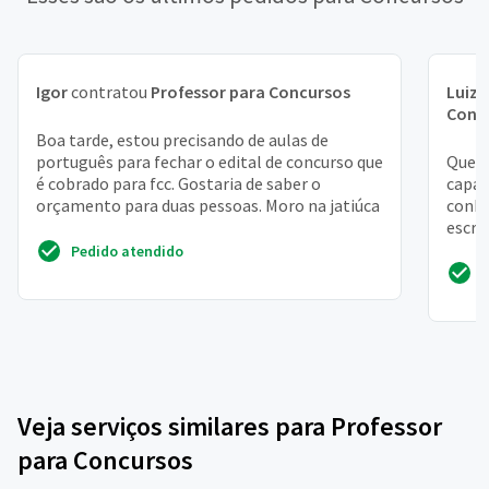
Igor
contratou
Professor para Concursos
Luiz 
Conc
Boa tarde, estou precisando de aulas de
português para fechar o edital de concurso que
Quest
é cobrado para fcc. Gostaria de saber o
capac
orçamento para duas pessoas. Moro na jatiúca
conhe
escri
oficia
Pedido atendido
Veja serviços similares para Professor
para Concursos