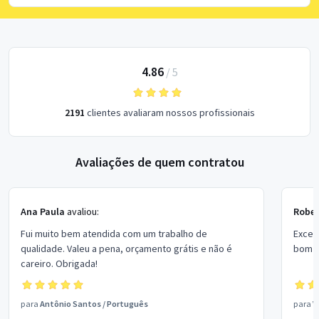
4.86
/
5
2191
clientes avaliaram nossos profissionais
Avaliações de quem contratou
Ana Paula
avaliou:
Rober
Fui muito bem atendida com um trabalho de
Excel
qualidade. Valeu a pena, orçamento grátis e não é
bom p
careiro. Obrigada!
para
Antônio Santos
/
Português
para
V